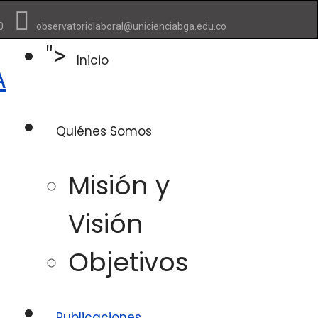
0
observatoriolaboral@unicienciabga.edu.co
">
Inicio
Quiénes Somos
Misión y
Visión
Objetivos
Publicaciones