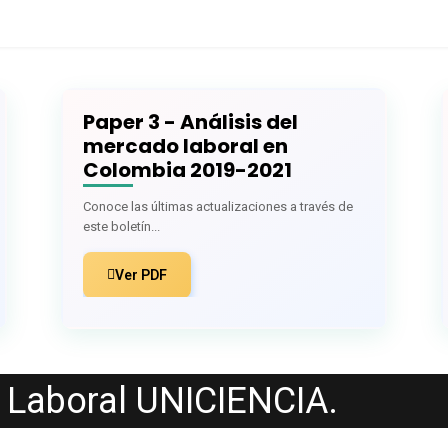
ines
Infografía
Actividades
Working papers
P
Paper 3 - Análisis del
mercado laboral en
Colombia 2019-2021
Conoce las últimas actualizaciones a través de
este boletín...
Ver PDF
 Laboral UNICIENCIA.